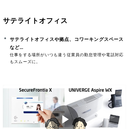
サテライトオフィス
a
サテライトオフィスや拠点、コワーキングスペース
など…
y
仕事をする場所がいつも違う従業員の勤怠管理や電話対応
もスムーズに。
V
i