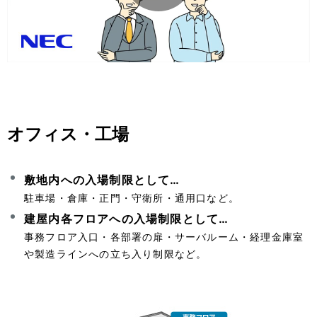
P
d
l
e
オフィス・工場
a
o
敷地内への入場制限として…
駐車場・倉庫・正門・守衛所・通用口など。
y
建屋内各フロアへの入場制限として…
事務フロア入口・各部署の扉・サーバルーム・経理金庫室
や製造ラインへの立ち入り制限など。
V