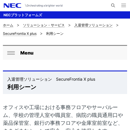
メ
サ
ニ
NECプラットフォームズ
イ
ュ
ー
ト
を
ホーム
ソリューション・サービス
入退管理ソリューション
サ
ナ
内
開
SecureFrontia X plus
利用シーン
く
検
ビ
イ
索
ゲ
ト
Menu
ー
ロ
内
閉
シ
ー
じ
の
ョ
る
カ
入退管理ソリューション SecureFrontia X plus
現
ン
利用シーン
ル
在
ナ
位
オフィスや工場における事務フロアやサーバルー
ビ
置
ム、学校の管理人室や職員室、病院の職員通用口や
ゲ
薬品保管室、銀行の事務フロアや金庫室前室など、