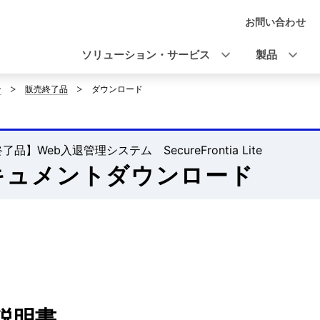
お問い合わせ
ナ
ビ
ソリューション・サービス
製品
ゲ
ン
販売終了品
ダウンロード
ー
シ
品】Web入退管理システム SecureFrontia Lite
ョ
キュメントダウンロード
ン
説明書