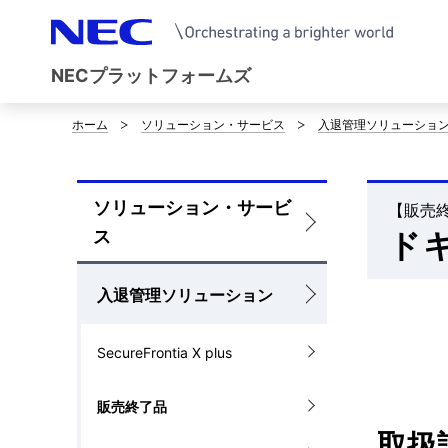
NECプラットフォームズ
ホーム
ソリューション・サービス
入退管理ソリューショ
サ
イ
ソリューション・サービ
ト
【販売終了
ロ
ス
ド
内
ー
の
カ
入退管理ソリューション
現
ル
SecureFrontia X plus
在
ナ
位
販売終了品
ビ
取扱
置