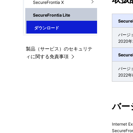
ゲ
SecureFrontia X
を
ー
SecureFrontia Lite
表
Secur
シ
ダウンロード
示
ョ
バージ
2020年
し
ン
製品（サービス）のセキュリテ
Secur
て
ィに関する免責事項
い
バージョン
2022年
ま
す
。
バー
Interne
SecureFr