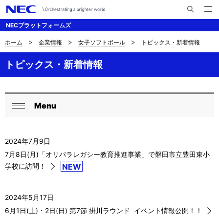
メ
サ
ニ
NECプラットフォームズ
イ
ュ
ー
ト
を
ホーム
企業情報
女子ソフトボール
トピックス・新着情報
サ
ナ
内
開
く
検
ビ
イ
トピックス・新着情報
索
ゲ
ト
ー
内
Menu
シ
ロ
閉
の
ョ
ー
じ
現
ン
2024年7月9日
る
カ
在
7月8日(月)「オリパラレガシー教育推進事業」で磐田市立豊田東小
ル
学校に訪問！
NEW
位
ナ
置
2024年5月17日
ビ
6月1日(土)・2日(日) 第7節 掛川ラウンド イベント情報公開！！
ゲ