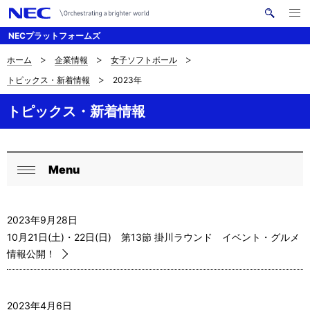
メ
サ
ニ
NECプラットフォームズ
イ
ュ
ー
ト
を
ホーム
企業情報
女子ソフトボール
サ
ナ
内
開
トピックス・新着情報
2023年
く
検
ビ
イ
索
ゲ
トピックス・新着情報
ト
ー
内
シ
の
Menu
ョ
ロ
閉
現
ン
ー
じ
在
2023年9月28日
る
カ
10月21日(土)・22日(日) 第13節 掛川ラウンド イベント・グルメ
位
ル
情報公開！
置
ナ
ビ
2023年4月6日