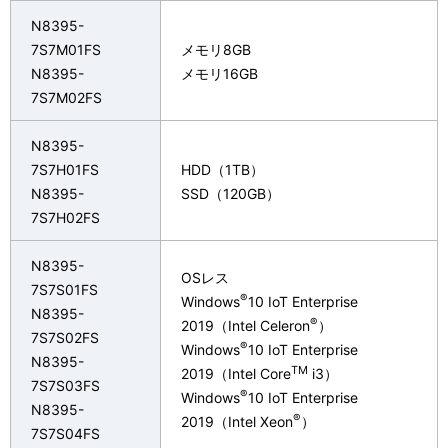
N8395-
7S7M01FS
メモリ8GB
N8395-
メモリ16GB
7S7M02FS
N8395-
7S7H01FS
HDD（1TB）
N8395-
SSD（120GB）
7S7H02FS
N8395-
OSレス
7S7S01FS
®
Windows
10 IoT Enterprise
N8395-
®
2019（Intel Celeron
）
7S7S02FS
®
Windows
10 IoT Enterprise
N8395-
TM
2019（Intel Core
i3）
7S7S03FS
®
Windows
10 IoT Enterprise
N8395-
®
2019（Intel Xeon
）
7S7S04FS