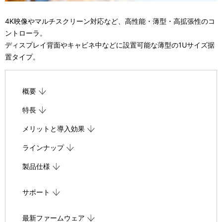
表
ゲ
4K映像やマルチスクリーン対応など、高性能・薄型・高拡張性のコ
示
ー
ントローラ。
し
ディスプレイ背面やキャビネ中などに設置可能な薄型の1Uサイズ据
シ
置タイプ。
て
ョ
い
ン
概要
ま
特長
す
メリットと導入効果
。
ラインナップ
製品仕様
サポート
最新ファームウェア