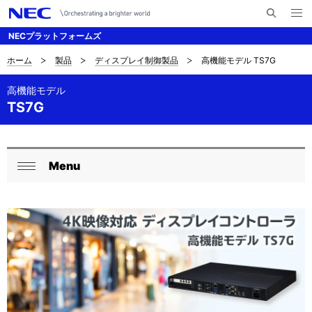
メ
サ
ニ
NECプラットフォームズ
イ
ュ
ー
ト
を
ホーム
製品
ディスプレイ制御製品
高機能モデル TS7G
サ
ナ
内
開
く
検
ビ
イ
高機能モデル
索
TS7G
ゲ
ト
ー
内
シ
の
Menu
ロ
ョ
閉
現
ン
ー
じ
在
る
カ
位
ル
置
ナ
を
ビ