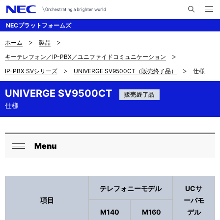
メ
サ
ニ
NECプラットフォームズ
イ
ュ
ー
ト
を
ホーム
製品
サ
ナ
内
開
キーテレフォン／IP-PBX／ユニファイドコミュニケーション
く
検
ビ
イ
IP-PBX SVシリーズ
UNIVERGE SV9500CT（販売終了品）
仕様
索
ゲ
ト
ー
UNIVERGE SV9500CT
販売終了品
内
仕様
シ
の
ョ
現
ン
Menu
ロ
在
閉
ー
じ
位
る
カ
テレフォニーモデル
UCサ
置
項目
ーバモ
ル
を
M140
M160
デル