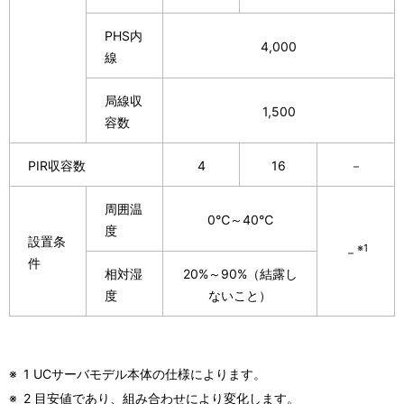
PHS内
4,000
線
局線収
1,500
容数
PIR収容数
4
16
－
周囲温
0℃～40℃
度
設置条
※1
－
件
相対湿
20%～90%（結露し
度
ないこと）
※
1 UCサーバモデル本体の仕様によります。
※
2 目安値であり、組み合わせにより変化します。