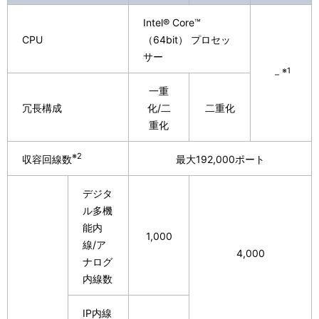
ナ
表
Intel® Core™
ビ
示
CPU
（64bit） プロセッ
ゲ
サー
し
※1
－
ー
て
一重
シ
冗長構成
化/二
二重化
い
重化
ョ
ま
※2
収容回線数
最大192,000ポート
ン
す
。
デジタ
ル多機
能内
1,000
線/ア
4,000
ナログ
内線数
IP内線