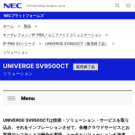
メ
サ
ニ
NECプラットフォームズ
イ
ュ
ー
ト
を
ホーム
製品
サ
ナ
内
開
キーテレフォン／IP-PBX／ユニファイドコミュニケーション
く
検
ビ
イ
IP-PBX SVシリーズ
UNIVERGE SV9500CT（販売終了品）
索
ゲ
ト
ソリューション
ー
内
UNIVERGE SV9500CT
シ
販売終了品
の
ソリューション
ョ
現
ン
在
Menu
ロ
閉
位
ー
じ
置
UNIVERGE SV9500CTは技術・ソリューション・サービスを取り
る
カ
を
込み、それをインフレーションさせて、各種クラウドサービスとお
ル
客様のシステムとの融合を実現。トータルソリューションを追求