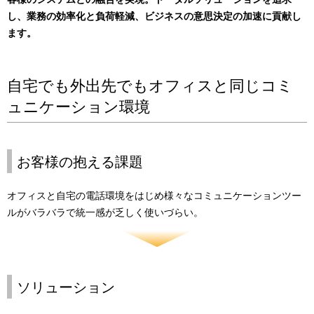
表
し、業務の効率化と負荷軽減、ビジネスの意思決定の加速に貢献し
ナ
ます。
示
ビ
し
ゲ
自宅でも外出先でもオフィスと同じコミ
て
ー
ュニケーション環境
い
シ
ま
ョ
お客様の抱える課題
す
ン
。
オフィスと自宅の電話環境をはじめ様々なコミュニケーションツー
ルがバラバラで統一感が乏しく使いづらい。
ソリューション