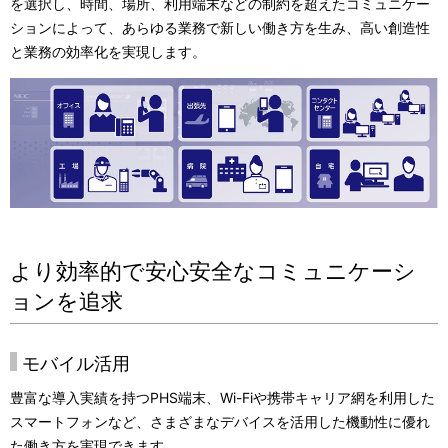
ナ
を選択し、時間、場所、利用端末などの制約を超えたコミュニケー
表
ションによって、あらゆる業務で新しい働き方を生み、高い創造性
ビ
示
と業務の効率化を実現します。
ゲ
し
ー
て
シ
い
ョ
ま
ン
す
より効率的で安心安全なコミュニケーシ
。
ョンを追求
モバイル活用
豊富な導入実績を持つPHS端末、Wi-Fiや携帯キャリア網を利用した
スマートフォンなど、さまざまなデバイスを活用した機動性に優れ
た働き方を実現できます。