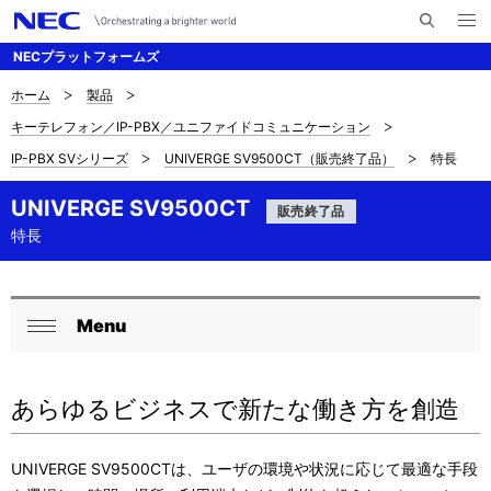
メ
サ
ニ
NECプラットフォームズ
イ
ュ
ー
ト
を
ホーム
製品
サ
ナ
内
開
キーテレフォン／IP-PBX／ユニファイドコミュニケーション
く
検
ビ
イ
IP-PBX SVシリーズ
UNIVERGE SV9500CT（販売終了品）
特長
索
ゲ
ト
ー
UNIVERGE SV9500CT
販売終了品
内
特長
シ
の
ョ
現
ン
Menu
ロ
在
閉
ー
じ
位
あらゆるビジネスで新たな働き方を創造
る
カ
置
ル
を
UNIVERGE SV9500CTは、ユーザの環境や状況に応じて最適な手段