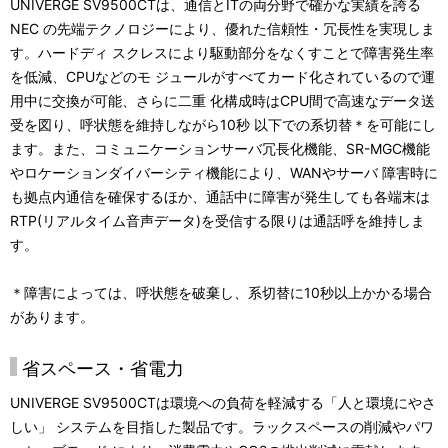
UNIVERGE SV9500CTは、通信とITの両分野で確かな実績を誇る
NEC の先端テクノロジーにより、優れた信頼性・冗長性を実現しま
す。ハードディ スクレスにより駆動部分をなくすことで障害発生率
を低減、CPUなどのモ ジュールがすべてカード化されているので運
用中に交換が可能、さらに二重 化構成時はCPU間で高速なデータ送
受を図り、呼状態を維持しながら10秒 以下での系切替＊を可能にし
ます。また、コミュニケーションサーバ冗長化機能、SR-MGC機能
やロケーションダイバーシティ機能により、WANやサーバ 障害時に
も拠点内通信を確保するほか、通話中に障害が発生しても各端末は
RTP(リアルタイム音声データ)を受信する限りは通話呼を維持しま
す。
＊障害によっては、呼状態を破棄し、系切替に10秒以上かかる場合
があります。
省スペース・省電力
UNIVERGE SV9500CTは環境への負荷を軽減する「人と環境にやさ
しい」 システムを目指した製品です。ラックスペースの削減やパワ