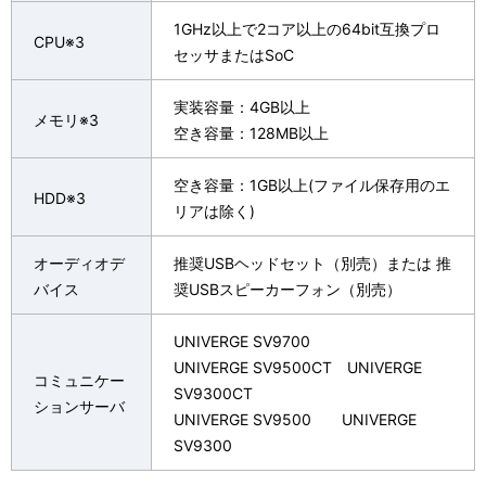
ナ
表
1GHz以上で2コア以上の64bit互換プロ
ビ
CPU※3
示
セッサまたはSoC
ゲ
し
実装容量：4GB以上
メモリ※3
ー
て
空き容量：128MB以上
シ
い
空き容量：1GB以上(ファイル保存用のエ
HDD※3
ョ
リアは除く)
ま
ン
す
オーディオデ
推奨USBヘッドセット（別売）または 推
バイス
奨USBスピーカーフォン（別売）
。
UNIVERGE SV9700
UNIVERGE SV9500CT UNIVERGE
コミュニケー
SV9300CT
ションサーバ
UNIVERGE SV9500 UNIVERGE
SV9300