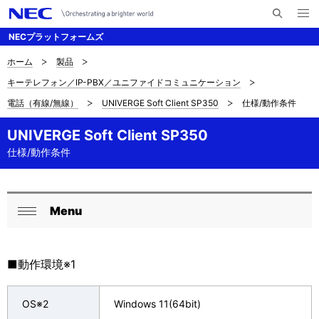
メ
サ
ニ
NECプラットフォームズ
イ
ュ
ー
ト
を
ホーム
製品
サ
ナ
内
開
キーテレフォン／IP-PBX／ユニファイドコミュニケーション
く
検
ビ
イ
電話（有線/無線）
UNIVERGE Soft Client SP350
仕様/動作条件
索
ゲ
ト
ー
UNIVERGE Soft Client SP350
内
仕様/動作条件
シ
の
ョ
現
ン
Menu
ロ
在
閉
ー
じ
位
る
■動作環境※1
カ
置
ル
を
OS※2
Windows 11(64bit)