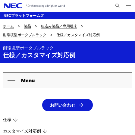
メ
サ
ニ
NECプラットフォームズ
イ
ュ
ー
ト
を
ホーム
製品
組込み製品／専用端末
サ
ナ
内
開
耐環境型ポータブルラック
仕様／カスタマイズ対応例
く
検
ビ
イ
索
ゲ
耐環境型ポータブルラック
ト
仕様／カスタマイズ対応例
ー
内
シ
の
ョ
Menu
ロ
現
ン
閉
ー
在
じ
る
カ
位
お問い合わせ
ル
置
仕様
ナ
を
カスタマイズ対応例