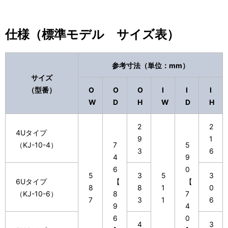
ビ
表
ゲ
示
仕様（標準モデル サイズ表）
ー
し
シ
て
参考寸法（単位：mm）
サイズ
ョ
い
（型番）
O
O
O
I
I
I
ン
ま
W
D
H
W
D
H
す
2
2
4Uタイプ
。
9
1
（KJ-10-4）
7
5
3
6
4
9
6
0
5
3
5
3
6Uタイプ
【
【
8
8
1
0
（KJ-10-6）
8
7
7
3
1
6
9
4
6
0
4
3