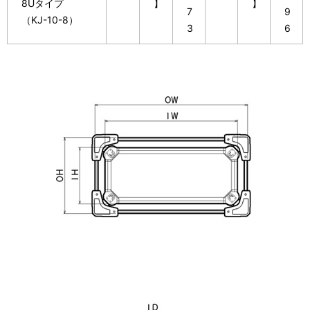
8Uタイプ
】
】
7
9
（KJ-10-8）
3
6