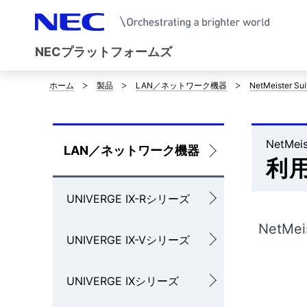
NECプラットフォームズ
ホーム
製品
LAN／ネットワーク機器
NetMeister Sui
サ
イ
ト
NetMeis
ロ
LAN／ネットワーク機器
利
内
ー
の
UNIVERGE IX-Rシリーズ
カ
現
ル
NetM
UNIVERGE IX-Vシリーズ
在
ナ
位
UNIVERGE IXシリーズ
ビ
置