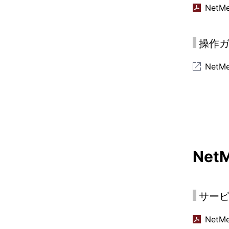
NetM
操作
NetM
NetM
サー
NetMe