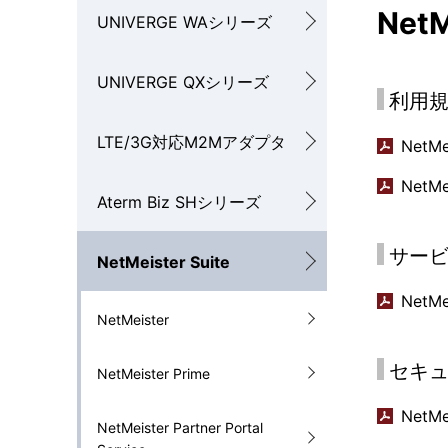
ゲ
NetM
UNIVERGE WAシリーズ
ー
シ
UNIVERGE QXシリーズ
利用
ョ
LTE/3G対応M2Mアダプタ
NetM
ン
NetM
Aterm Biz SHシリーズ
サー
NetMeister Suite
NetM
NetMeister
セキ
NetMeister Prime
NetM
NetMeister Partner Portal