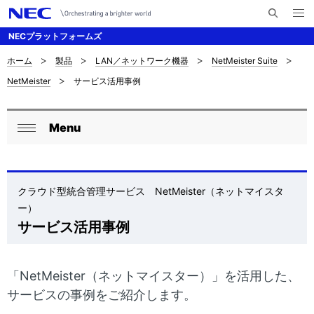
メ
サ
ニ
NECプラットフォームズ
イ
ュ
ー
ト
を
ホーム
製品
LAN／ネットワーク機器
NetMeister Suite
サ
ナ
内
開
NetMeister
サービス活用事例
く
検
ビ
イ
索
ゲ
ト
Menu
ー
ロ
内
閉
シ
ー
じ
の
ョ
る
カ
クラウド型統合管理サービス NetMeister（ネットマイスタ
現
ン
ー）
ル
在
サービス活用事例
ナ
位
ビ
置
「NetMeister（ネットマイスター）」を活用した、
ゲ
サービスの事例をご紹介します。
を