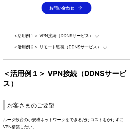
ー
表
お問い合わせ
シ
示
ョ
し
ン
＜活用例１＞ VPN接続（DDNSサービス）
て
＜活用例２＞ リモート監視（DDNSサービス）
い
ま
す
＜活用例１＞ VPN接続（DDNSサービ
。
ス）
お客さまのご要望
ルータ数台の小規模ネットワークをできるだけコストをかけずに
VPN構築したい。