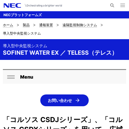
メ
サ
ニ
NECプラットフォームズ
イ
ュ
ー
ト
を
ホーム
製品
通報装置
遠隔監視制御システム
サ
ナ
内
開
導入型中央監視システム
く
検
ビ
イ
索
ゲ
導入型中央監視システム
ト
SOFINET WATER EX ／ TELESS（テレス）
ー
内
シ
の
ョ
Menu
ロ
現
ン
閉
ー
在
じ
る
カ
位
お問い合わせ
ル
置
「コルソス CSDJシリーズ」、「コル
ナ
を