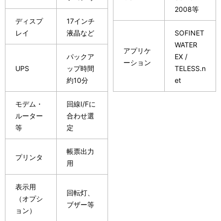
2008等
ディスプ
17インチ
レイ
液晶など
SOFINET
WATER
アプリケ
パックア
EX /
ーション
UPS
ップ時間
TELESS.n
約10分
et
モデム・
回線I/Fに
ルーター
合わせ選
等
定
帳票出力
プリンタ
用
表示用
回転灯、
（オプシ
ブザー等
ョン）