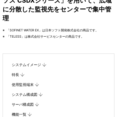
ソス CSDXシリーズ」を用いて、広域
ビ
表
に分散した監視先をセンターで集中管
ゲ
示
理
ー
し
※
「SOFINET WATER EX」は日本ソフト開発株式会社の商品です。
シ
て
※
「TELESS」は株式会社サービスセンターの商品です。
ョ
い
ン
ま
す
システムイメージ
。
特長
使用監視端末
システム構成図
サーバ構成図
機能一覧