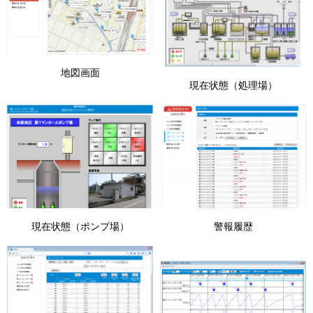
地図画面
現在状態（処理場）
現在状態（ポンプ場）
警報履歴