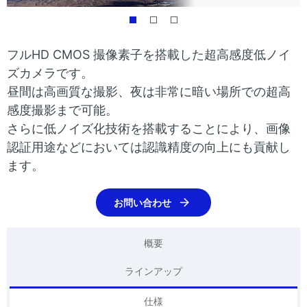
表
ゲ
示
ー
フルHD CMOS 撮像素子を搭載した超高感度低ノイ
し
シ
ズカメラです。
て
昼間は高画質な撮影、夜は非常に暗い場所での超高
ョ
い
感度撮影まで可能。
ン
さらに低ノイズ化技術を搭載することにより、画像
ま
認証用途などにおいては認識精度の向上にも貢献し
す
ます。
。
お問い合わせ
概要
ラインアップ
仕様