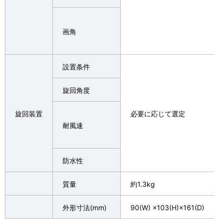
画角
設置条件
旋回角度
旋回装置
必要に応じて選定
耐風速
防水性
質量
約1.3kg
外形寸法(mm)
90(W) ×103(H)×161(D)