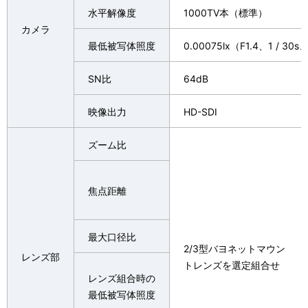
水平解像度
1000TV本（標準）
カメラ
最低被写体照度
0.00075lx（F1.4、1 /
SN比
64dB
映像出力
HD-SDI
ズーム比
焦点距離
最大口径比
2/3型バヨネットマウン
レンズ部
トレンズを選定組合せ
レンズ組合時の
最低被写体照度