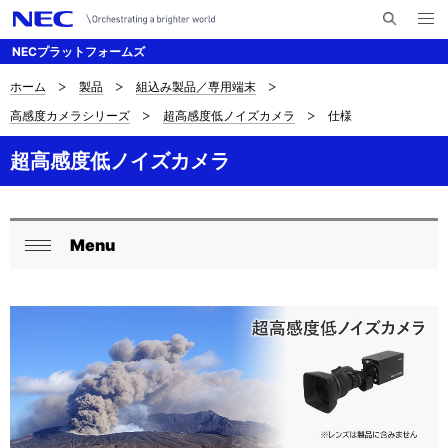
メ
サ
ニ
NECプラットフォームズ
イ
ュ
ー
ト
を
ホーム
製品
組込み製品／専用端末
サ
ナ
内
開
高感度カメラシリーズ
超高感度低ノイズカメラ
仕様
く
検
ビ
イ
索
ゲ
超高感度低ノイズカメラ
ト
ー
内
シ
の
Menu
ョ
ロ
閉
現
ン
ー
じ
在
る
カ
位
ル
置
ナ
を
ビ