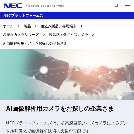
メ
サ
ニ
NECプラットフォームズ
イ
ュ
ー
ト
を
ホーム
製品
組込み製品／専用端末
サ
ナ
内
開
高感度カメラシリーズ
超高感度低ノイズカメラ
く
検
ビ
イ
AI画像解析用カメラをお探しの企業さま
索
ゲ
ト
ー
内
シ
の
ョ
現
ン
在
位
AI画像解析用カメラをお探しの企業さま
置
NECプラットフォームズは、超高感度低ノイズカメラによるデジ
タル映像化で画像解析技術の支援が可能です。