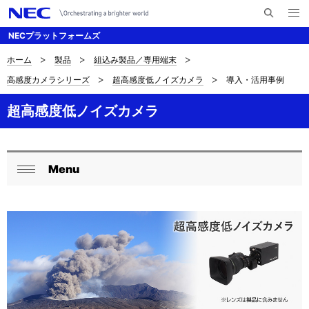
メ
サ
ニ
NECプラットフォームズ
イ
ュ
ー
ト
を
ホーム
製品
組込み製品／専用端末
サ
ナ
内
開
高感度カメラシリーズ
超高感度低ノイズカメラ
導入・活用事例
く
検
ビ
イ
索
ゲ
超高感度低ノイズカメラ
ト
ー
内
シ
の
Menu
ョ
ロ
閉
現
ン
ー
じ
在
る
カ
位
ル
置
ナ
を
ビ