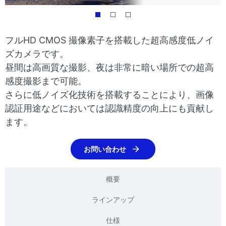
表
ゲ
示
ー
フルHD CMOS 撮像素子を搭載した超高感度低ノイ
し
シ
ズカメラです。
て
昼間は高画質な撮影、夜は非常に暗い場所での超高
ョ
い
感度撮影まで可能。
ン
さらに低ノイズ化技術を搭載することにより、画像
ま
認証用途などにおいては認識精度の向上にも貢献し
す
ます。
。
お問い合わせ
概要
ラインアップ
仕様