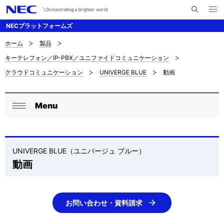
メ
サ
ニ
NECプラットフォームズ
イ
ュ
ー
ト
を
ホーム
製品
サ
ナ
内
開
キーテレフォン／IP-PBX／ユニファイドコミュニケーション
く
検
ビ
イ
クラウドコミュニケーション
UNIVERGE BLUE
動画
索
ゲ
ト
ー
内
Menu
ロ
シ
閉
の
ョ
ー
じ
現
ン
る
カ
UNIVERGE BLUE（ユニバージュ ブルー）
在
動画
ル
位
ナ
置
ビ
お問い合わせ・資料請求
を
ゲ