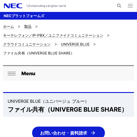
メ
サ
ニ
NECプラットフォームズ
イ
ュ
ー
ト
を
ホーム
製品
サ
ナ
内
開
キーテレフォン／IP-PBX／ユニファイドコミュニケーション
く
検
ビ
イ
クラウドコミュニケーション
UNIVERGE BLUE
索
ゲ
ト
ファイル共有（UNIVERGE BLUE SHARE）
ー
内
シ
の
Menu
ロ
ョ
閉
現
ン
ー
じ
在
る
カ
UNIVERGE BLUE（ユニバージュ ブルー）
位
ファイル共有（
UNIVERGE BLUE SHARE
）
ル
置
ナ
を
ビ
お問い合わせ・資料請求