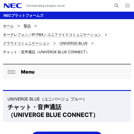
メ
サ
ニ
NECプラットフォームズ
イ
ュ
ー
ト
を
ホーム
製品
サ
ナ
内
開
キーテレフォン／IP-PBX／ユニファイドコミュニケーション
く
検
ビ
イ
クラウドコミュニケーション
UNIVERGE BLUE
索
ゲ
ト
チャット・音声通話（UNIVERGE BLUE CONNECT）
ー
内
シ
の
Menu
ロ
ョ
閉
現
ン
ー
じ
在
る
カ
UNIVERGE BLUE（ユニバージュ ブルー）
位
チャット・音声通話
ル
（
UNIVERGE BLUE CONNECT
）
置
ナ
を
ビ