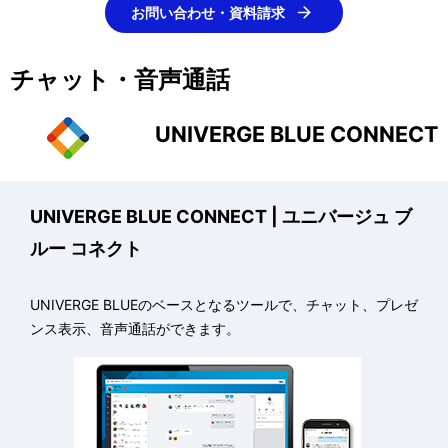
表
お問い合わせ・資料請求
ゲ
示
ー
チャット・音声通話
し
シ
て
UNIVERGE BLUE CONNECT
ョ
い
ン
ま
UNIVERGE BLUE CONNECT
| ユニバージュ ブ
す
ルー コネクト
。
UNIVERGE BLUEのベースとなるツールで、チャット、プレゼ
ンス表示、音声通話ができます。