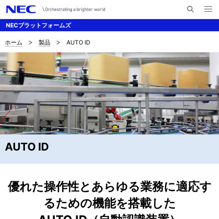
メ
サ
ニ
NECプラットフォームズ
イ
ュ
ー
ト
を
ホーム
製品
AUTO ID
サ
ナ
内
開
く
検
ビ
イ
索
ゲ
ト
ー
内
シ
の
ョ
現
ン
AUTO ID
在
位
優れた操作性とあらゆる業務に適応す
置
るための機能を搭載した