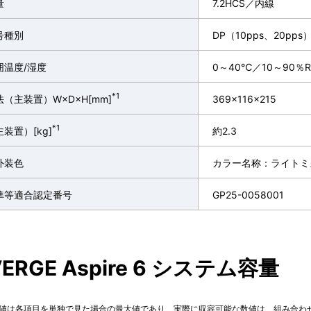
量
7.2HCS／内線
号種別
DP（10pps、20pps
囲温度/湿度
0～40℃／10～90
*1
（主装置）W×D×H[mm]
369×116×215
*1
装置）[kg]
約2.3
外装色
カラー名称：ライトミ
準等適合認定番号
GP25-0058001
ERGE Aspire 6
システム容量
値は各項目を単独で見た場合の最大値であり、実際に収容可能な数値は、組み合わ