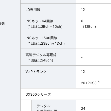
LD専用線
12
INSネット64回線
6
線数
（1回線は2Bch＋1Dch）
（12Bch）
INSネット1500回線
-
（1回線は23Bch＋1Dch）
高速デジタル専用線
-
（1回線は24Bch）
VoIPトランク
12
*1
26+PHS8
DX300シリーズ
デジタル
24