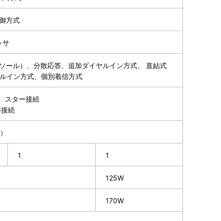
御方式
ッサ
ンソール）、分散応答、追加ダイヤルイン方式、 直結式
ヤルイン方式、個別着信方式
芯 スター接続
N接続
z）
1
1
125W
170W