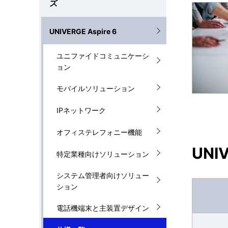
ゲ
ズ
を
ー
UNIVERGE Aspire 6
表
シ
示
ユニファイドコミュニケーシ
ョ
ョン
し
ン
モバイルソリューション
て
IPネットワーク
い
オフィステレフォニー機能
ま
UNIV
特定業種向けソリューション
す
。
システム管理者向けソリュー
ション
電話機端末と主装置デザイン