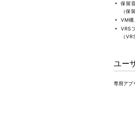
保留
（保
VM
VRS
（V
ユー
専用アプ