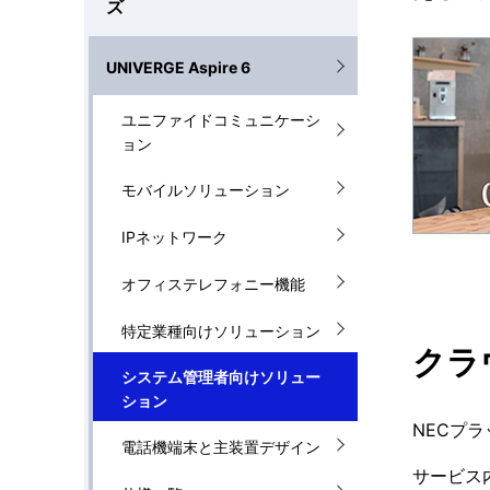
ゲ
ズ
を
ー
UNIVERGE Aspire 6
表
シ
示
ユニファイドコミュニケーシ
ョ
ョン
し
ン
モバイルソリューション
て
IPネットワーク
い
オフィステレフォニー機能
ま
特定業種向けソリューション
す
クラ
。
システム管理者向けソリュー
ション
NECプ
電話機端末と主装置デザイン
サービス