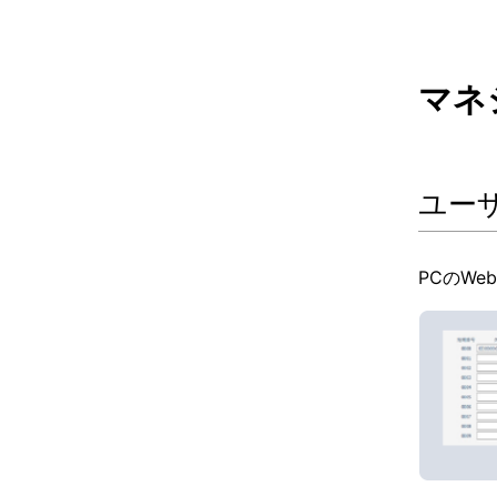
マネ
ユー
PCのW