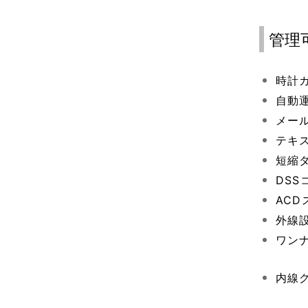
管理
時計
自動
メー
テキ
短縮
DS
AC
外線
ワン
内線