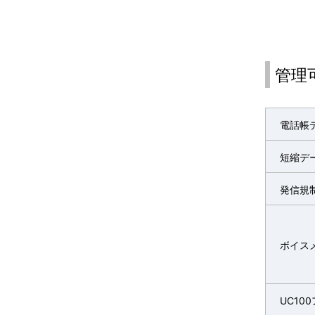
管理
電話帳
短縮デ
発信規
ボイス
UC10