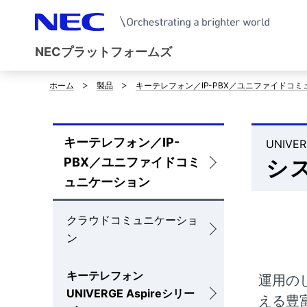
NECプラットフォームズ
ホーム
製品
キーテレフォン／IP-PBX／ユニファイドコ
サ
イ
キーテレフォン／IP-
ト
UNIVE
ロ
PBX／ユニファイドコミ
シ
内
ー
ュニケーション
の
カ
クラウドコミュニケーショ
現
ル
ン
在
ナ
キーテレフォン
位
運用の
ビ
UNIVERGE Aspireシリー
える豊
置