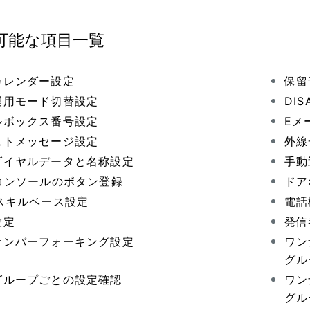
可能な項目一覧
カレンダー設定
保留
運用モード切替設定
DI
ルボックス番号設定
Eメ
ストメッセージ設定
外線
ダイヤルデータと名称設定
手動
Sコンソールのボタン登録
ドア
Dスキルベース設定
電話
設定
発信
ナンバーフォーキング設定
ワン
グル
グループごとの設定確認
ワン
グル