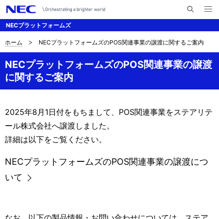
メ
サ
ニ
NECプラットフォームズ
イ
ュ
ー
ト
を
ホーム
NECプラットフォームズのPOS関連事業の譲渡に関するご案内
サ
ナ
内
開
く
検
ビ
イ
NECプラットフォームズのPOS関連事業の譲渡
索
に関するご案内
ゲ
ト
ー
内
シ
2025年8月1日付をもちまして、POS関連事業をステアリテ
の
ョ
ール株式会社へ譲渡しました。
現
ン
詳細は以下をご覧ください。
在
NECプラットフォームズのPOS関連事業の譲渡につ
位
いて
置
なお、以下の製品情報・お問い合わせについては、ステア