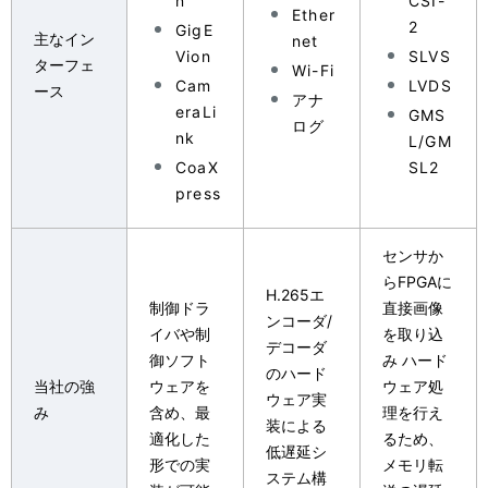
n
CSI-
Ether
2
GigE
主なイン
net
Vion
SLVS
ターフェ
Wi-Fi
Cam
LVDS
ース
アナ
eraLi
GMS
ログ
nk
L/GM
CoaX
SL2
press
センサか
らFPGAに
H.265エ
制御ドラ
直接画像
ンコーダ/
イバや制
を取り込
デコーダ
御ソフト
み ハード
のハード
当社の強
ウェアを
ウェア処
ウェア実
み
含め、最
理を行え
装による
適化した
るため、
低遅延シ
形での実
メモリ転
ステム構