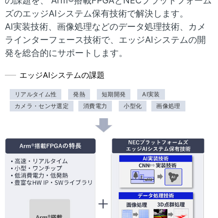
の課題を、 Arm®搭載FPGAとNECプラットフォーム
表
ビ
ズのエッジAIシステム保有技術で解決します。
示
AI実装技術、画像処理などのデータ処理技術、カメ
ゲ
ラインターフェース技術で、エッジAIシステムの開
し
ー
発を総合的にサポートします。
て
シ
エッジAIシステムの課題
い
ョ
リアルタイム性
発熱
短期開発
AI実装
ま
ン
カメラ・センサ選定
消費電力
小型化
画像処理
す
。