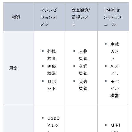
マシンビ
定点観測/
CMOSセ
種類
ジョンカ
監視カメ
ンサ/モジ
メラ
ラ
ュール
車載
外観
人物
カメ
検査
監視
ラ
医療
交通
AIカ
用途
機器
監視
メラ
ロボ
災害
モバ
ット
監視
イル
機器
USB3
Visio
MIPI