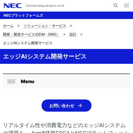
メ
サ
ニ
NECプラットフォームズ
イ
ュ
ー
ト
を
ホーム
ソリューション・サービス
サ
ナ
内
開
開発・製造サービス(ODM・EMS）
設計
く
検
ビ
イ
エッジAIシステム開発サービス
索
ゲ
ト
ー
エッジAIシステム開発サービス
内
シ
の
ョ
Menu
現
ン
ロ
閉
在
ー
じ
位
る
カ
お問い合わせ
置
ル
リアルタイム性や消費電力などのエッジAIシステム
を
ナ