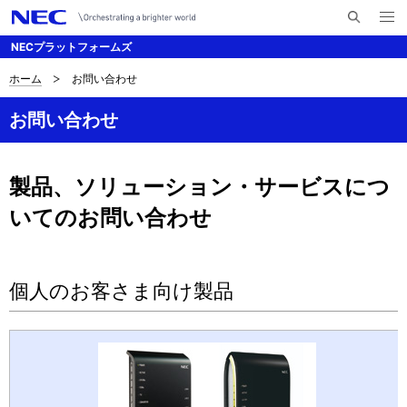
メ
サ
ニ
NECプラットフォームズ
イ
ュ
ー
ト
を
ホーム
お問い合わせ
サ
ナ
内
開
く
検
ビ
イ
お問い合わせ
索
ゲ
ト
ー
内
製品、ソリューション・サービスにつ
シ
いてのお問い合わせ
の
ョ
現
ン
在
個人のお客さま向け製品
位
置