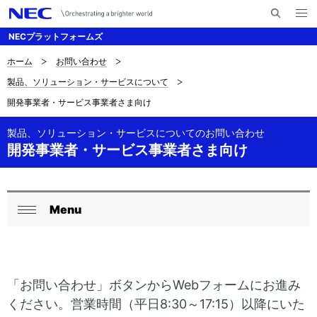
メ
サ
ニ
NECプラットフォームズ
イ
ュ
ー
ト
を
ホーム
お問い合わせ
サ
ナ
内
開
製品、ソリューション・サービスについて
く
検
ビ
イ
開発事業者・サービス事業者さま向け
索
ゲ
ト
ー
製品、ソリューション・サービスについてのお問い合わせ
内
開発事業者・サービス事業者さま向け
シ
の
ョ
現
ン
Menu
ロ
在
閉
ー
じ
位
る
カ
置
「お問い合わせ」ボタンからWebフォームにお進み
ル
を
ください。営業時間（平日8:30～17:15）以降にいた