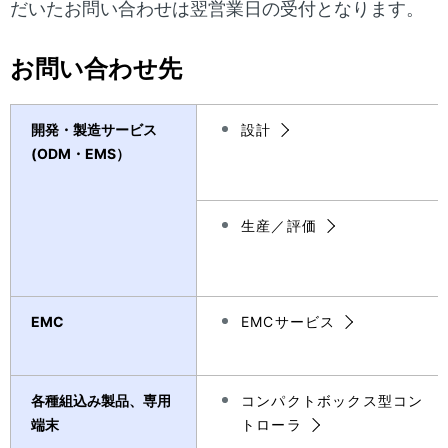
ナ
だいたお問い合わせは翌営業日の受付となります。
表
ビ
示
お問い合わせ先
ゲ
し
ー
て
開発・製造サービス
設計
シ
(ODM・EMS）
い
ョ
ま
ン
生産／評価
す
。
EMC
EMCサービス
各種組込み製品、専用
コンパクトボックス型コン
端末
トローラ