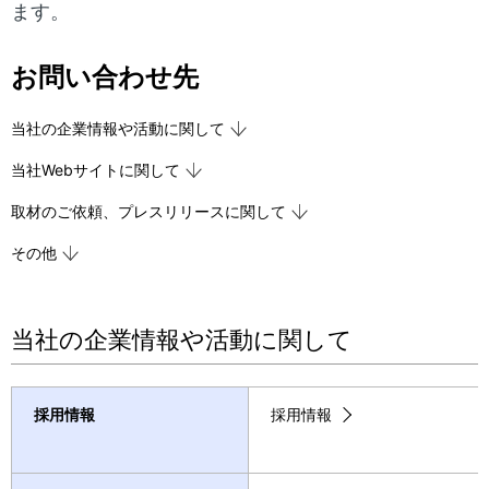
ます。
表
ビ
示
ゲ
お問い合わせ先
し
ー
当社の企業情報や活動に関して
て
シ
当社Webサイトに関して
い
ョ
取材のご依頼、プレスリリースに関して
ま
ン
その他
す
。
当社の企業情報や活動に関して
採用情報
採用情報