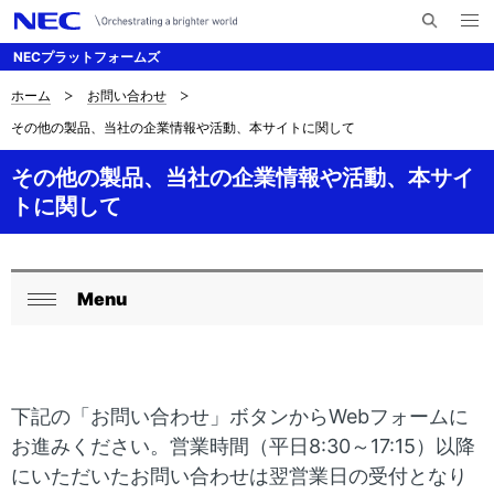
メ
サ
ニ
NECプラットフォームズ
イ
ュ
ー
ト
を
ホーム
お問い合わせ
サ
ナ
内
開
その他の製品、当社の企業情報や活動、本サイトに関して
く
検
ビ
イ
索
ゲ
その他の製品、当社の企業情報や活動、本サイ
ト
トに関して
ー
内
シ
の
ョ
Menu
現
ロ
ン
閉
在
ー
じ
る
位
カ
下記の「お問い合わせ」ボタンからWebフォームに
置
ル
お進みください。営業時間（平日8:30～17:15）以降
を
ナ
にいただいたお問い合わせは翌営業日の受付となり