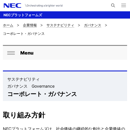
メ
サ
ニ
NECプラットフォームズ
イ
ュ
ー
ト
を
ホーム
企業情報
サステナビリティ
ガバナンス
サ
ナ
内
開
コーポレート・ガバナンス
く
検
ビ
イ
索
ゲ
ト
Menu
ー
ロ
内
閉
シ
ー
じ
の
ョ
る
カ
サステナビリティ
現
ン
ガバナンス Governance
ル
在
コーポレート・ガバナンス
ナ
位
ビ
置
取り組み方針
ゲ
を
NECプラットフォームズは、社会価値の継続的な創出と企業価値の