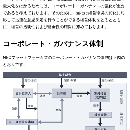
ー
表
最大化をはかるためには、コーポレート・ガバナンスの強化が重要
シ
であると考えております。そのために、当社は経営環境の変化に対
示
応して迅速な意思決定を行うことができる経営体制をとるととも
ョ
し
に、経営の透明性および健全性の確保に努めております。
ン
て
コーポレート・ガバナンス体制
い
ま
NECプラットフォームズのコーポレート・ガバナンス体制は下図の
とおりです。
す
。