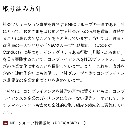
ー
表
取り組み方針
シ
示
ョ
社会ソリューション事業を展開するNECグループの一員である当社
し
にとって、お客さまをはじめとする社会からの信頼を獲得、維持す
ン
て
ることは最も大切なことであると考えています。当社では、役員・
従業員の一人ひとりが「NECグループ行動規範」（Code of
い
Conduct）に基づき、インテグリティある行動（判断・ふるまい）
ま
を日々実践することで、コンプライアンスをNECプラットフォーム
ズの企業文化にすることを目指しています。また、これを、海外を
す
含めた連結子会社にも整備し、当社グループ全体でコンプライアン
。
ス最優先の企業文化づくりを進めています。
当社では、コンプライアンスを経営の基本に置くとともに、コンプ
ライアンスを企業のガバナンスに欠かせない優先テーマとして、ト
ップマネジメントも含めた全社的な取り組みを継続的に実施してい
ます。
NECグループ行動規範（PDF/883KB）