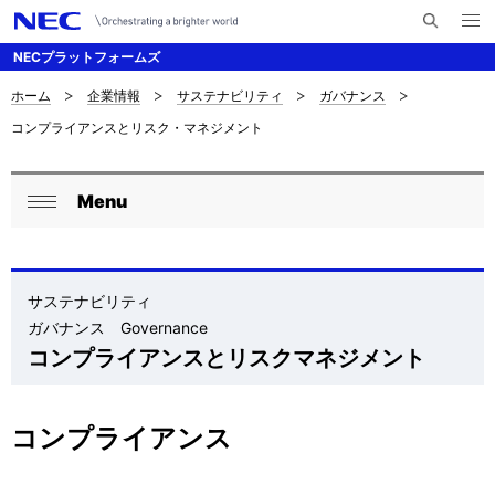
メ
サ
ニ
NECプラットフォームズ
イ
ュ
ー
ト
を
ホーム
企業情報
サステナビリティ
ガバナンス
サ
ナ
内
開
コンプライアンスとリスク・マネジメント
く
検
ビ
イ
索
ゲ
ト
Menu
ー
ロ
内
閉
シ
ー
じ
の
ョ
る
カ
サステナビリティ
現
ン
ガバナンス Governance
ル
在
コンプライアンスとリスクマネジメント
ナ
位
ビ
置
コンプライアンス
ゲ
を